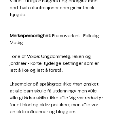
Visuelt uttrykk: Fargerikt og energisk med 
sort-hvite illustrasjoner som gir historisk 
tyngde.
Merkepersonlighet:
 Framoverlent · Folkelig · 
Modig
Tone of Voice: Ungdommelig, leken og 
jordnær - korte, tydelige setninger som er 
lett å like og lett å forstå.
Eksempler på språkgrep: Ikke «han ønsket 
at alle barn skulle få utdanning», men «Ole 
ville gi kidsa skills». Ikke «Ole Vig var redaktør 
for et blad og aktiv politiker», men «Ole var 
en ekte influenser og blogger».