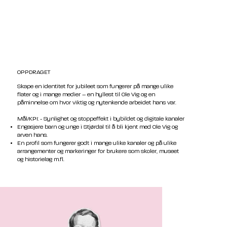
OPPDRAGET
Skape en identitet for jubileet som fungerer på mange ulike
flater og i mange medier – en hyllest til Ole Vig og en
påminnelse om hvor viktig og nytenkende arbeidet hans var.
Mål/KPI: - Synlighet og stoppeffekt i bybildet og digitale kanaler
Engasjere barn og unge i Stjørdal til å bli kjent med Ole Vig og
arven hans.
En profil som fungerer godt i mange ulike kanaler og på ulike
arrangementer og markeringer for brukere som skoler, museet
og historielag m.fl.