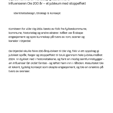
Influenseren Ole 200 år – et jubileum med stoppeffekt
Identitetsdesign, Strategi & konsept
Komiteen for «Ole Vig 200» besto av folk fra fylkeskommune,
kommune, historielag og andre aktører. Målet var å skape
engasjement og spre kunnskap på tvers av rom, scener og
kanaler i Stjørdal.
Da Stjørdal skulle feire 200-årsjubileet til Ole Vig, fikk vi ett oppdrag: gi
jubileet språk, farger og stoppeffekt til bruk gjennom hele jubileumsåret
2024. Vi dykket ned i historiebøkene, og fant en modig samfunnsbygger -
en influ­enser før ordet fantes
- og løftet ham inn i nåtiden. Resultatet ble
et lekent, tydelig konsept som skapte engasjement, og ble en snakkis på
tvers av arenaer.