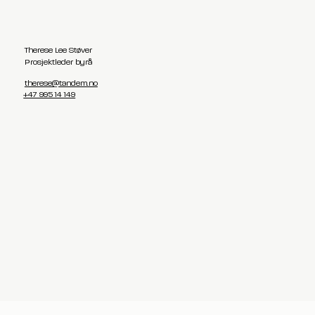
Therese Lee Støver
Prosjektleder byrå
therese@tandem.no
+47 995 14 149