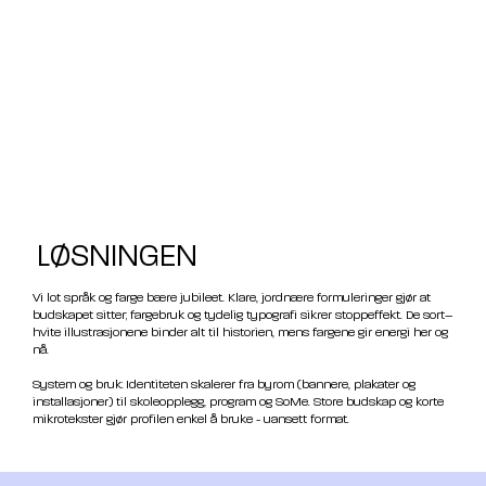
LØSNINGEN
Vi lot språk og farge bære jubileet. Klare, jordnære formuleringer gjør at
budskapet sitter; fargebruk og tydelig typografi sikrer stoppeffekt. De sort–
hvite illustrasjonene binder alt til historien, mens fargene gir energi her og
nå.
System og bruk: Identiteten skalerer fra byrom (bannere, plakater og
installasjoner) til skoleopplegg, program og SoMe. Store budskap og korte
mikrotekster gjør profilen enkel å bruke - uansett format.