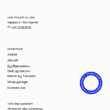
HER FINNER DU OSS
Teglgata 5, 7502 Stjørdal
Tlf.:
+47 74 82 61 00
SNARVEIER
Jobber
Aktuelt
Byråtjenester
Skilt og dekor
- Sammen skaper vi -
Merch by Tandem
Sammen skaper vi - Sammen skaper vi
Wrap garage
Kontakt oss
Hold deg oppdatert!
Få tilsendt våre nyhetsbrev.