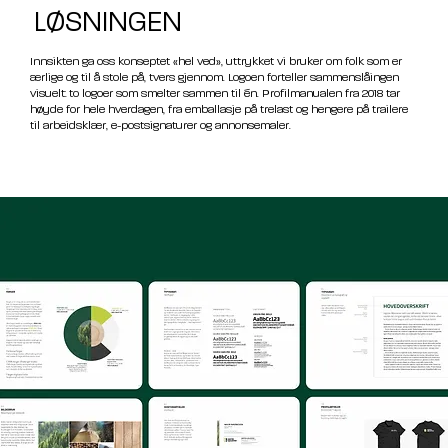
LØSNINGEN
Innsikten ga oss konseptet «hel ved», uttrykket vi bruker om folk som er
ærlige og til å stole på, tvers gjennom. Logoen forteller sammenslåingen
visuelt: to logoer som smelter sammen til én. Profilmanualen fra 2018 tar
høyde for hele hverdagen, fra emballasje på trelast og hengere på trailere
til arbeidsklær, e-postsignaturer og annonsemaler.