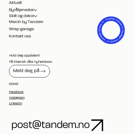
Aktuelt
Byråtjenester
Skilt og dekor
- Sammen skaper vi -
Merch by Tandem
Sammen skaper vi - Sammen skaper vi
Wrap garage
Kontakt oss
Hold deg oppdatert!
Få tilsendt våre nyhetsbrev.
Meld deg på
SOME
Facebook
Instagram
Linkedin
post@tandem.no