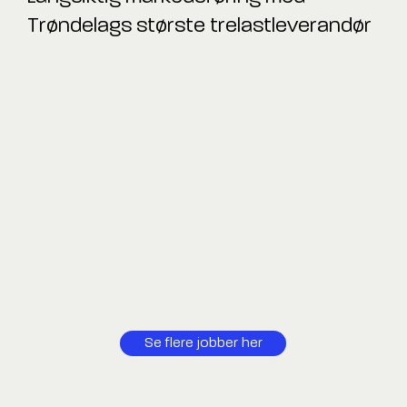
Trøndelags største trelastleverandør
Se flere jobber her