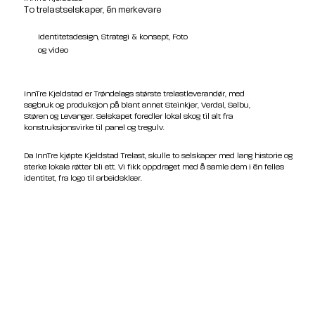
To trelastselskaper, én merkevare
Identitetsdesign, Strategi & konsept, Foto
og video
InnTre Kjeldstad er Trøndelags største trelastleverandør, med
sagbruk og produksjon på blant annet Steinkjer, Verdal, Selbu,
Støren og Levanger. Selskapet foredler lokal skog til alt fra
konstruksjonsvirke til panel og tregulv.
Da InnTre kjøpte Kjeldstad Trelast, skulle to selskaper med lang historie og
sterke lokale røtter bli ett. Vi fikk oppdraget med å samle dem i én felles
identitet, fra logo til arbeidsklær.