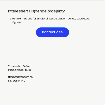
Interessert i lignende prosjekt?
Ta kontakt med oss for en uforpliktende prat om behov, budsjett og
muligheter.
Kontakt oss
Therese Lee Støver
Prosjektleder byrå
therese@tandem.no
+47 995 14 149