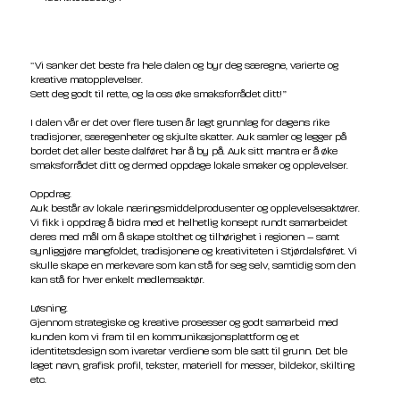
“Vi sanker det beste fra hele dalen og byr deg særegne, varierte og
kreative matopplevelser.
Sett deg godt til rette, og la oss øke smaksforrådet ditt!”
I dalen vår er det over flere tusen år lagt grunnlag for dagens rike
tradisjoner, særegenheter og skjulte skatter. Auk samler og legger på
bordet det aller beste dalføret har å by på. Auk sitt mantra er å øke
smaksforrådet ditt og dermed oppdage lokale smaker og opplevelser.
Oppdrag:
Auk består av lokale næringsmiddelprodusenter og opplevelsesaktører.
Vi fikk i oppdrag å bidra med et helhetlig konsept rundt samarbeidet
deres med mål om å skape stolthet og tilhørighet i regionen – samt
synliggjøre mangfoldet, tradisjonene og kreativiteten i Stjørdalsføret. Vi
skulle skape en merkevare som kan stå for seg selv, samtidig som den
kan stå for hver enkelt medlemsaktør.
Løsning:
Gjennom strategiske og kreative prosesser og godt samarbeid med
kunden kom vi fram til en kommunikasjonsplattform og et
identitetsdesign som ivaretar verdiene som ble satt til grunn. Det ble
laget navn, grafisk profil, tekster, materiell for messer, bildekor, skilting
etc.