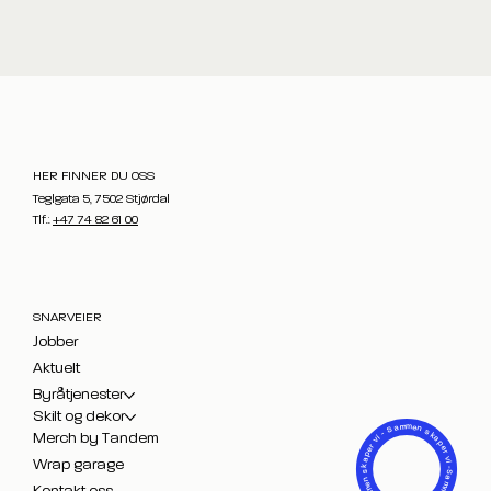
HER FINNER DU OSS
Teglgata 5, 7502 Stjørdal
Tlf.:
+47 74 82 61 00
SNARVEIER
Jobber
Aktuelt
Byråtjenester
Skilt og dekor
- Sammen skaper vi -
Merch by Tandem
Sammen skaper vi - Sammen skaper vi
Wrap garage