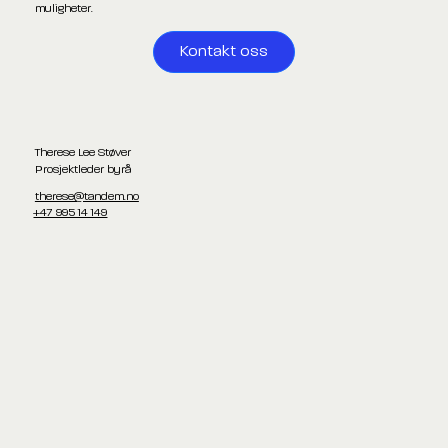
muligheter.
Kontakt oss
Therese Lee Støver
Prosjektleder byrå
therese@tandem.no
+47 995 14 149