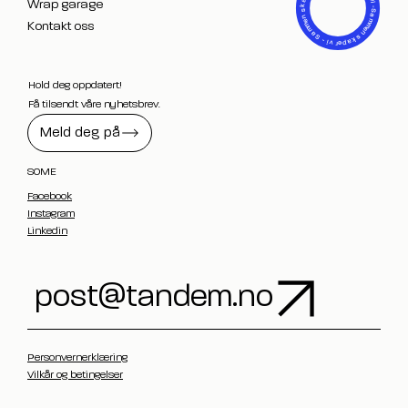
Sammen skaper vi - Sammen skaper vi
Wrap garage
Kontakt oss
Hold deg oppdatert!
Få tilsendt våre nyhetsbrev.
Meld deg på
SOME
Facebook
Instagram
Linkedin
post@tandem.no
Personvernerklæring
Vilkår og betingelser