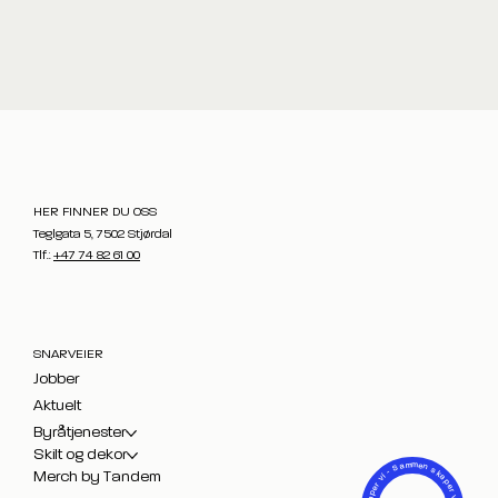
HER FINNER DU OSS
Teglgata 5, 7502 Stjørdal
Tlf.:
+47 74 82 61 00
SNARVEIER
Jobber
Aktuelt
Byråtjenester
Skilt og dekor
- Sammen skaper vi -
Merch by Tandem