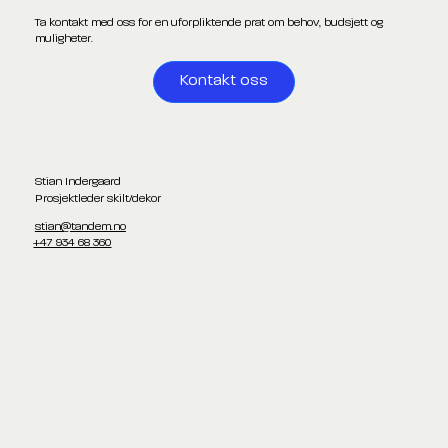
Ta kontakt med oss for en uforpliktende prat om behov, budsjett og
muligheter.
Kontakt oss
Stian Indergaard
Prosjektleder skilt/dekor
stian@tandem.no
+47 934 68 360