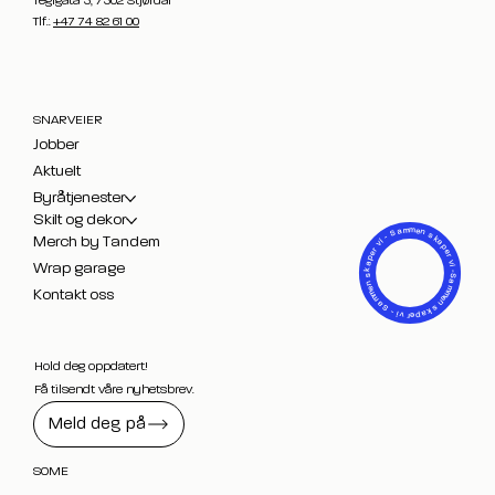
Teglgata 5, 7502 Stjørdal
Tlf.:
+47 74 82 61 00
SNARVEIER
Jobber
Aktuelt
Byråtjenester
Skilt og dekor
- Sammen skaper vi -
Merch by Tandem
Sammen skaper vi - Sammen skaper vi
Wrap garage
Kontakt oss
Hold deg oppdatert!
Få tilsendt våre nyhetsbrev.
Meld deg på
SOME