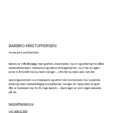
BARBRO KRISTOFFERSEN
Konsulent profilartikler
Barbro er mårråkbøgg med grafisk utdannelse i bunn og erfaring fra både
reklamebransjen, mediehus og større arrangementer. Hun har en egen
evne til å forstå hva kunden trenger – ofte før kunden selv vet det.
Løsningsorientert, kunnskapsrik og alltid blid kombinerer hun praktisk
erfaring med markedsfaglig kompetanse. Trenger du hjelp eller et godt
råd, er terskelen lav for å ringe Barbro – løsningen er som regel allerede
på vei.
barbro@tandem.no
+47 928 12 303